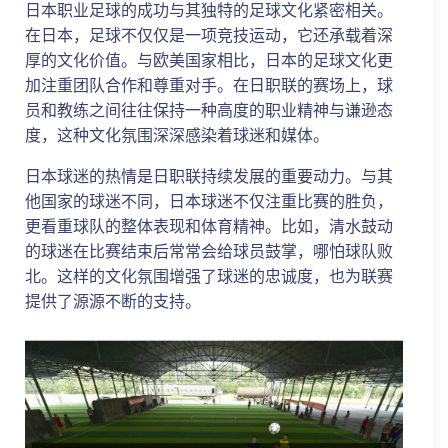
日本职业足球的成功与其独特的足球文化紧密相关。
在日本，足球不仅仅是一项竞技运动，它还承载着深
厚的文化价值。与欧美国家相比，日本的足球文化更
加注重团队合作和尊重对手。在日职联的赛场上，球
员和教练之间往往保持一种高度的职业精神与谦逊态
度，这种文化氛围深深感染着球迷和媒体。
日本球迷的热情是日职联持续发展的重要动力。与其
他国家的球迷不同，日本球迷不仅注重比赛的胜负，
更看重球队的整体表现和体育精神。比如，清水鼓动
的球迷在比赛结束后常常会给球员鼓掌，哪怕球队败
北。这样的文化氛围增强了球迷的忠诚度，也为联赛
提供了源源不断的支持。