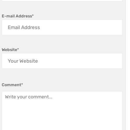
E-mail Address
*
Website
*
Comment
*