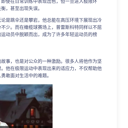
，即使在日常训练中表现出色，但一旦进入极限环
失衡，甚至出现失误。
无论是跳伞还是攀岩，他总能在高压环境下展现出冷
分不少。而在橄榄球赛场上，普雷斯科特同样以不屈
的运动员中脱颖而出，成为了许多年轻运动员的榜
的故事，也是对公众的一种激励。很多人将他作为坚
时。他在极限运动中表现出来的适应力，不仅帮助他
人勇敢面对生活中的难题。