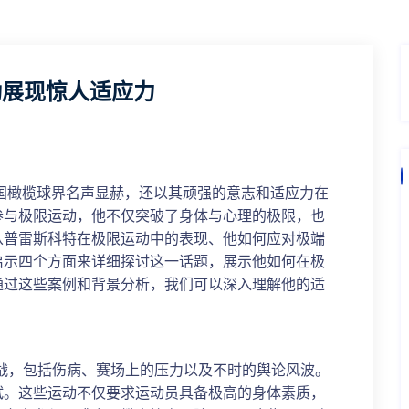
动展现惊人适应力
不仅在美国橄榄球界名声显赫，还以其顽强的意志和适应力在
参与极限运动，他不仅突破了身体与心理的极限，也
从普雷斯科特在极限运动中的表现、他如何应对极端
启示四个方面来详细探讨这一话题，展示他如何在极
通过这些案例和背景分析，我们可以深入理解他的适
战，包括伤病、赛场上的压力以及不时的舆论风波。
试。这些运动不仅要求运动员具备极高的身体素质，