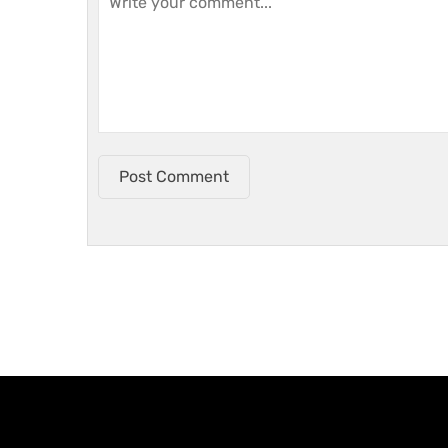
Post Comment