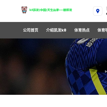
公司首页
介绍凯发k8
体育热点
体育