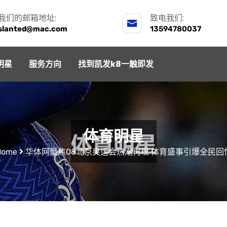
我们的邮箱地址:
致电我们:
slanted@mac.com
13594780037
明星
服务方向
找到凯发k8一触即发
体育明星
Home
华体网聚焦08北京奥运会热潮再现 体育盛事引爆全民回