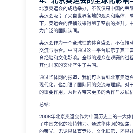
4、北京奥运会的全球化影响
北京奥运会的成功举办，不仅仅是中国的荣
奥运会吸引了来自世界各地的观众和媒体，
下，奥运会的传播效果得到了空前的提升。
为广泛的国际认同。
奥运会作为一个全球性的体育盛会，不仅推
交流与融合。中国通过这一平台展示了其丰
育经验和文化影响。全球的观众在观赛的过
其他国家的文化产生了共鸣。
通过华体网的报道，我们可以看到北京奥运
现代化，也加强了国际间的交流与理解。对
的重要作用，为世界带来更多的合作与发展
总结：
2008年北京奥运会作为中国历史上的一大
了中国文化的独特魅力。通过华体网的聚焦
的荣光。无论是体育竞技、文化展示，还是