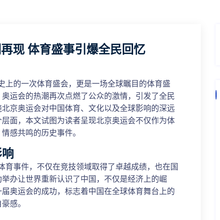
潮再现 体育盛事引爆全民回忆
历史上的一次体育盛会，更是一场全球瞩目的体育盛
，奥运会的热潮再次点燃了公众的激情，引发了全民
绕北京奥运会对中国体育、文化以及全球影响的深远
个层面，本文试图为读者呈现北京奥运会不仅作为体
、情感共鸣的历史事件。
影响
大体育事件，不仅在竞技领域取得了卓越成绩，也在国
功举办让世界重新认识了中国，不仅是经济上的崛
一届奥运会的成功，标志着中国在全球体育舞台上的
自豪感。