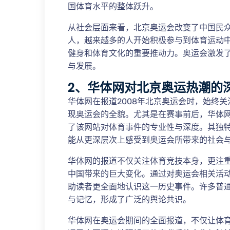
国体育水平的整体跃升。
从社会层面来看，北京奥运会改变了中国民
人，越来越多的人开始积极参与到体育运动
健身和体育文化的重要推动力。奥运会激发
与发展。
2、华体网对北京奥运热潮的
华体网在报道2008年北京奥运会时，始终
现奥运会的全貌。尤其是在赛事前后，华体
了该网站对体育事件的专业性与深度。其独
能从更深层次上感受到奥运会所带来的社会
华体网的报道不仅关注体育竞技本身，更注
中国带来的巨大变化。通过对奥运会相关活
助读者更全面地认识这一历史事件。许多普
与记忆，形成了广泛的舆论共识。
华体网在奥运会期间的全面报道，不仅让体