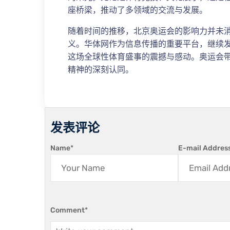
座桥梁，推动了多领域的交流与发展。
随着时间的推移，北京奥运会的影响力并未
义。华体网作为信息传播的重要平台，继续
这场全球性体育盛事的震撼与感动。奥运会
精神的深刻认同。
发表评论
Name
*
E-mail Addres
Comment
*