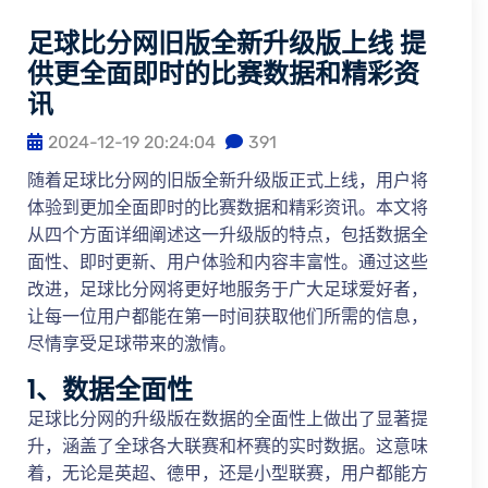
足球比分网旧版全新升级版上线 提
供更全面即时的比赛数据和精彩资
讯
2024-12-19 20:24:04
391
随着足球比分网的旧版全新升级版正式上线，用户将
体验到更加全面即时的比赛数据和精彩资讯。本文将
从四个方面详细阐述这一升级版的特点，包括数据全
面性、即时更新、用户体验和内容丰富性。通过这些
改进，足球比分网将更好地服务于广大足球爱好者，
让每一位用户都能在第一时间获取他们所需的信息，
尽情享受足球带来的激情。
1、数据全面性
足球比分网的升级版在数据的全面性上做出了显著提
升，涵盖了全球各大联赛和杯赛的实时数据。这意味
着，无论是英超、德甲，还是小型联赛，用户都能方