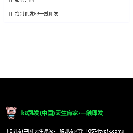
服务方向
找到凯发k8一触即发
k8凯发(中国)天生赢家·一触即发✅🏆『0574typfk.com』