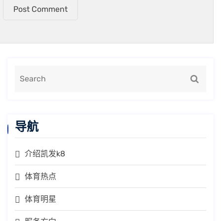
Post Comment
导航
介绍凯发k8
体育热点
体育明星