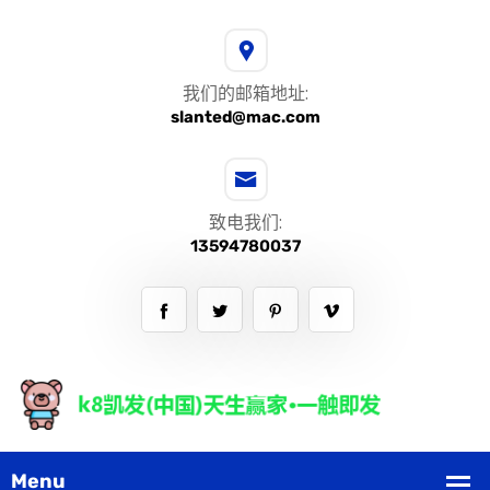
我们的邮箱地址:
slanted@mac.com
致电我们:
13594780037