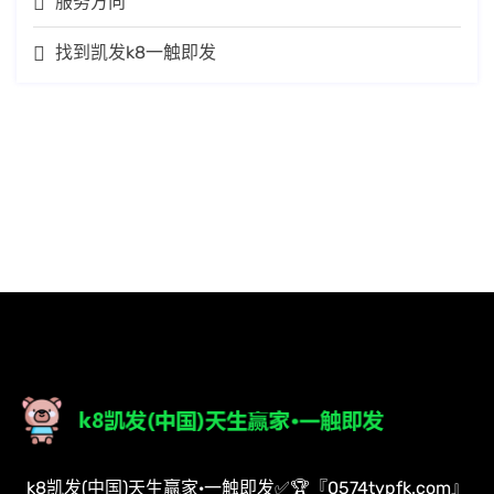
服务方向
找到凯发k8一触即发
k8凯发(中国)天生赢家·一触即发✅🏆『0574typfk.com』