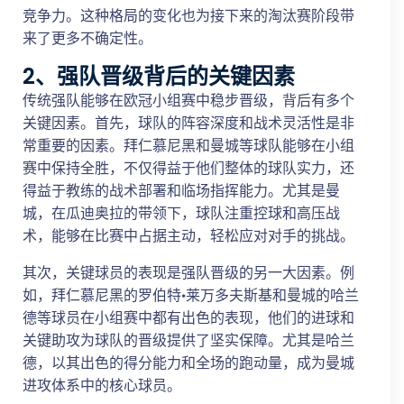
竞争力。这种格局的变化也为接下来的淘汰赛阶段带
来了更多不确定性。
2、强队晋级背后的关键因素
传统强队能够在欧冠小组赛中稳步晋级，背后有多个
关键因素。首先，球队的阵容深度和战术灵活性是非
常重要的因素。拜仁慕尼黑和曼城等球队能够在小组
赛中保持全胜，不仅得益于他们整体的球队实力，还
得益于教练的战术部署和临场指挥能力。尤其是曼
城，在瓜迪奥拉的带领下，球队注重控球和高压战
术，能够在比赛中占据主动，轻松应对对手的挑战。
其次，关键球员的表现是强队晋级的另一大因素。例
如，拜仁慕尼黑的罗伯特·莱万多夫斯基和曼城的哈兰
德等球员在小组赛中都有出色的表现，他们的进球和
关键助攻为球队的晋级提供了坚实保障。尤其是哈兰
德，以其出色的得分能力和全场的跑动量，成为曼城
进攻体系中的核心球员。