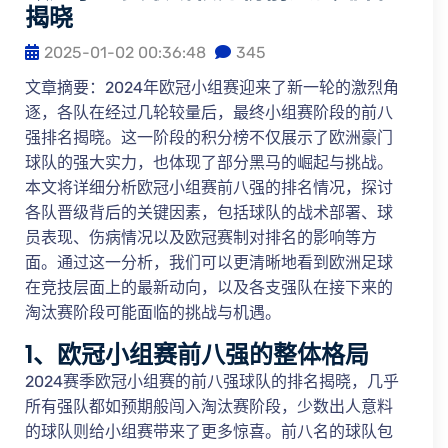
揭晓
2025-01-02 00:36:48
345
文章摘要：2024年欧冠小组赛迎来了新一轮的激烈角
逐，各队在经过几轮较量后，最终小组赛阶段的前八
强排名揭晓。这一阶段的积分榜不仅展示了欧洲豪门
球队的强大实力，也体现了部分黑马的崛起与挑战。
本文将详细分析欧冠小组赛前八强的排名情况，探讨
各队晋级背后的关键因素，包括球队的战术部署、球
员表现、伤病情况以及欧冠赛制对排名的影响等方
面。通过这一分析，我们可以更清晰地看到欧洲足球
在竞技层面上的最新动向，以及各支强队在接下来的
淘汰赛阶段可能面临的挑战与机遇。
1、欧冠小组赛前八强的整体格局
2024赛季欧冠小组赛的前八强球队的排名揭晓，几乎
所有强队都如预期般闯入淘汰赛阶段，少数出人意料
的球队则给小组赛带来了更多惊喜。前八名的球队包