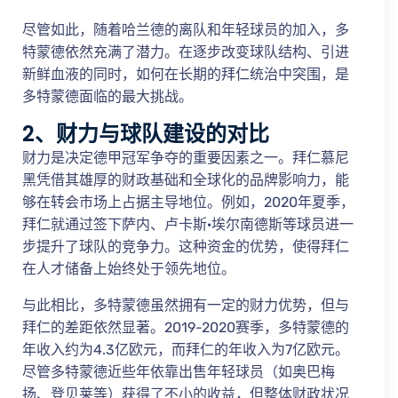
尽管如此，随着哈兰德的离队和年轻球员的加入，多
特蒙德依然充满了潜力。在逐步改变球队结构、引进
新鲜血液的同时，如何在长期的拜仁统治中突围，是
多特蒙德面临的最大挑战。
2、财力与球队建设的对比
财力是决定德甲冠军争夺的重要因素之一。拜仁慕尼
黑凭借其雄厚的财政基础和全球化的品牌影响力，能
够在转会市场上占据主导地位。例如，2020年夏季，
拜仁就通过签下萨内、卢卡斯·埃尔南德斯等球员进一
步提升了球队的竞争力。这种资金的优势，使得拜仁
在人才储备上始终处于领先地位。
与此相比，多特蒙德虽然拥有一定的财力优势，但与
拜仁的差距依然显著。2019-2020赛季，多特蒙德的
年收入约为4.3亿欧元，而拜仁的年收入为7亿欧元。
尽管多特蒙德近些年依靠出售年轻球员（如奥巴梅
扬、登贝莱等）获得了不小的收益，但整体财政状况