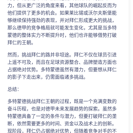
力，但从更广泛的角度来看，其他球队的崛起反而为
他们提供了更多的机会。如果莱比锡或沃尔夫斯堡能
够继续保持强劲的表现，并对拜仁形成更大的挑战，
那么德甲的竞争格局就可能发生变化，尤其是当多特
蒙德的整体实力不断提升时，他们也许能够借势打破
拜仁的王朝。
然而，挑战拜仁的路并非坦途。拜仁不仅在球员引进
上遥不可及，而且在足球资源整合、品牌塑造方面也
占据绝对优势。多特蒙德虽然有潜力，但要想从拜仁
的影子下走出来，仍需面临诸多挑战。
总结：
多特蒙德挑战拜仁王朝的过程，既是一个充满变数的
奋斗历程，也是对德甲未来发展趋势的探索。虽然多
特蒙德具备了一定的条件与潜力，但要打破拜仁的垄
断，依然需要更多的时间、资金以及战术上的创新。
现阶段，拜仁仍占据绝对优势，但随着竞争对手的不