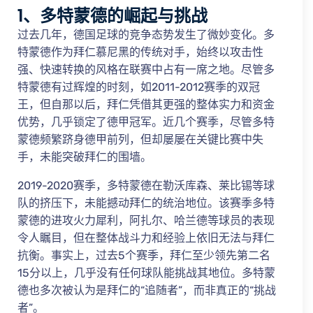
1、多特蒙德的崛起与挑战
过去几年，德国足球的竞争态势发生了微妙变化。多
特蒙德作为拜仁慕尼黑的传统对手，始终以攻击性
强、快速转换的风格在联赛中占有一席之地。尽管多
特蒙德有过辉煌的时刻，如2011-2012赛季的双冠
王，但自那以后，拜仁凭借其更强的整体实力和资金
优势，几乎锁定了德甲冠军。近几个赛季，尽管多特
蒙德频繁跻身德甲前列，但却屡屡在关键比赛中失
手，未能突破拜仁的围墙。
2019-2020赛季，多特蒙德在勒沃库森、莱比锡等球
队的挤压下，未能撼动拜仁的统治地位。该赛季多特
蒙德的进攻火力犀利，阿扎尔、哈兰德等球员的表现
令人瞩目，但在整体战斗力和经验上依旧无法与拜仁
抗衡。事实上，过去5个赛季，拜仁至少领先第二名
15分以上，几乎没有任何球队能挑战其地位。多特蒙
德也多次被认为是拜仁的“追随者”，而非真正的“挑战
者”。