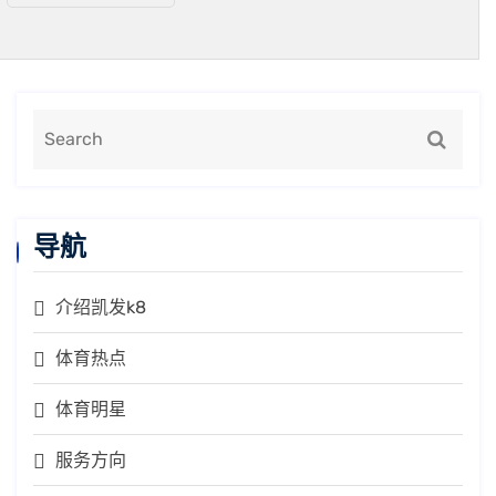
导航
介绍凯发k8
体育热点
体育明星
服务方向