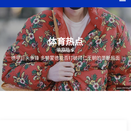
体育热点
Home
德甲巨头争锋 多特蒙德能否打破拜仁王朝的垄断局面