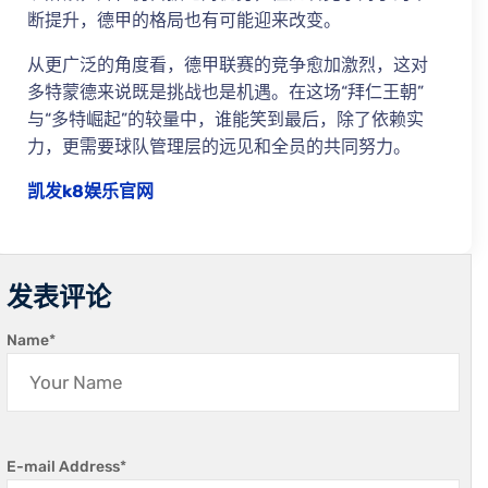
断提升，德甲的格局也有可能迎来改变。
从更广泛的角度看，德甲联赛的竞争愈加激烈，这对
多特蒙德来说既是挑战也是机遇。在这场“拜仁王朝”
与“多特崛起”的较量中，谁能笑到最后，除了依赖实
力，更需要球队管理层的远见和全员的共同努力。
凯发k8娱乐官网
发表评论
Name
*
E-mail Address
*