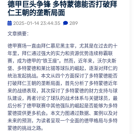
德甲巨头争锋 多特蒙德能否打破拜
仁王朝的垄断局面
2025-01-14 23:44:35
289
文章摘要：
德甲赛场一直由拜仁慕尼黑主宰，尤其是在过去的十
年里，拜仁通过强大的实力和资源优势连续称霸联
赛，成为德甲的“铁王座”。然而，近年来，沃尔夫斯
堡、多特蒙德和莱比锡等球队的崛起，逐渐对拜仁的
统治发起挑战。本文从四个方面探讨了多特蒙德能否
打破拜仁王朝的垄断局面，首先分析了多特蒙德近年
来的战绩表现，其次探讨了多特蒙德的财力支持与球
队建设，再者讨论了球队的战术体系与关键球员，最
后分析了德甲联赛中其他强队的崛起是否能够为多特
蒙德提供更多机会。本文力图通过数据、案例以及对
未来的预测，为读者呈现一个全面的德甲格局与多特
蒙德的挑战之路。