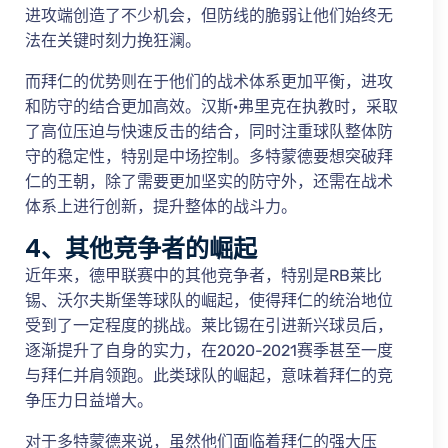
进攻端创造了不少机会，但防线的脆弱让他们始终无
法在关键时刻力挽狂澜。
而拜仁的优势则在于他们的战术体系更加平衡，进攻
和防守的结合更加高效。汉斯·弗里克在执教时，采取
了高位压迫与快速反击的结合，同时注重球队整体防
守的稳定性，特别是中场控制。多特蒙德要想突破拜
仁的王朝，除了需要更加坚实的防守外，还需在战术
体系上进行创新，提升整体的战斗力。
4、其他竞争者的崛起
近年来，德甲联赛中的其他竞争者，特别是RB莱比
锡、沃尔夫斯堡等球队的崛起，使得拜仁的统治地位
受到了一定程度的挑战。莱比锡在引进新兴球员后，
逐渐提升了自身的实力，在2020-2021赛季甚至一度
与拜仁并肩领跑。此类球队的崛起，意味着拜仁的竞
争压力日益增大。
对于多特蒙德来说，虽然他们面临着拜仁的强大压