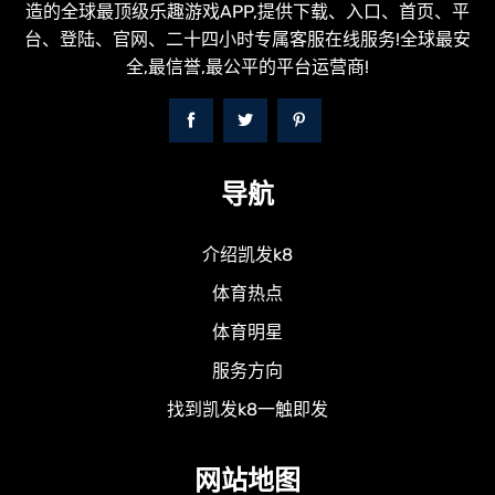
造的全球最顶级乐趣游戏APP,提供下载、入口、首页、平
台、登陆、官网、二十四小时专属客服在线服务!全球最安
全,最信誉,最公平的平台运营商!
导航
介绍凯发k8
体育热点
体育明星
服务方向
找到凯发k8一触即发
网站地图