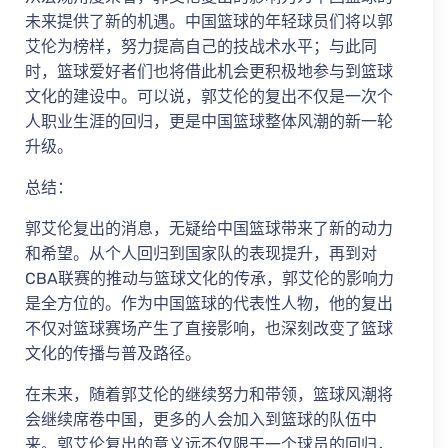
未来提供了新的机遇。中国篮球的年轻球员们将以郭
艾伦为榜样，努力提高自己的技战术水平；与此同
时，篮球爱好者们也将借此机会更积极地参与到篮球
文化的建设中。可以说，郭艾伦的复出不仅是一次个
人职业生涯的回归，更是中国篮球整体风潮的新一轮
升级。
总结：
郭艾伦复出的消息，无疑给中国篮球带来了新的动力
和希望。从个人回归到国家队的表现提升，再到对
CBA联赛的推动与篮球文化的传承，郭艾伦的影响力
是全方位的。作为中国篮球的代表性人物，他的复出
不仅对篮球赛场产生了直接影响，也深刻改变了篮球
文化的传播与普及路径。
在未来，随着郭艾伦的继续努力和带领，篮球风潮将
会继续席卷中国，更多的人会加入到篮球的队伍中
来。郭艾伦复出的意义远不仅限于一个球员的回归，