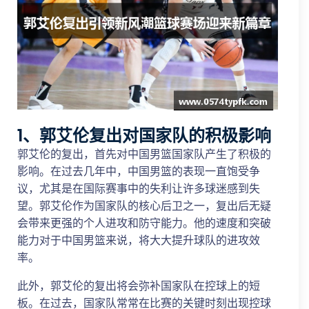
1、郭艾伦复出对国家队的积极影响
郭艾伦的复出，首先对中国男篮国家队产生了积极的
影响。在过去几年中，中国男篮的表现一直饱受争
议，尤其是在国际赛事中的失利让许多球迷感到失
望。郭艾伦作为国家队的核心后卫之一，复出后无疑
会带来更强的个人进攻和防守能力。他的速度和突破
能力对于中国男篮来说，将大大提升球队的进攻效
率。
此外，郭艾伦的复出将会弥补国家队在控球上的短
板。在过去，国家队常常在比赛的关键时刻出现控球