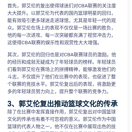
首先，郭艾伦的复出使得球迷们对CBA联赛的关注度
大大提升。以郭艾伦为代表的国内篮球明星的回归，
能有效吸引更多球迷走进球馆，尤其是年轻一代的观
众。郭艾伦在场上的表现不仅仅是一场比赛的胜负，
他的每一次进攻、每一次突破都充满了视觉冲击力，
这使得CBA联赛的娱乐性和观赏性大大增强。
其次，郭艾伦的回归也是对CBA联赛球员的激励。他
的经历和成就无疑成为了年轻球员的榜样。年轻球员
们看到郭艾伦在赛场上的拼搏精神，能够激发他们的
斗志，不仅提升了他们在比赛中的表现，也促进了整
个联赛的竞技水平。郭艾伦复出后的表现，将激励更
多的年轻球员努力向上，提升整个联赛的竞争力。
3、郭艾伦复出推动篮球文化的传承
除了在比赛中发挥直接作用，郭艾伦复出对中国篮球
文化的传承也有着不可忽视的意义。郭艾伦作为中国
篮球的代表人物之一，他不仅在比赛中展现出色的技