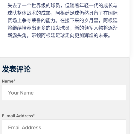
失去了一个世界级的球员，但随着年轻一代的成长与
球队整体战术的成熟，阿根廷足球仍然具备了在国际
赛场上争夺荣誉的能力。在接下来的岁月里，阿根廷
将继续培养出更多的顶尖球员，新的领军人物将逐渐
崭露头角，带领阿根廷足球走向更加辉煌的未来。
发表评论
Name
*
E-mail Address
*