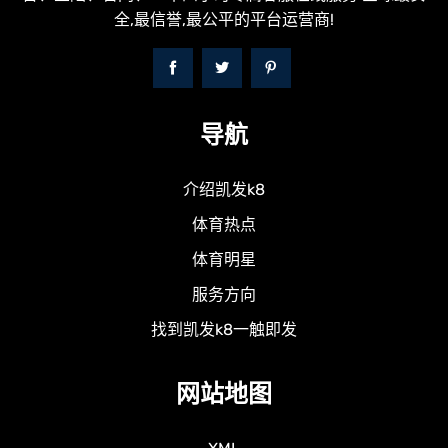
全,最信誉,最公平的平台运营商!
导航
介绍凯发k8
体育热点
体育明星
服务方向
找到凯发k8一触即发
网站地图