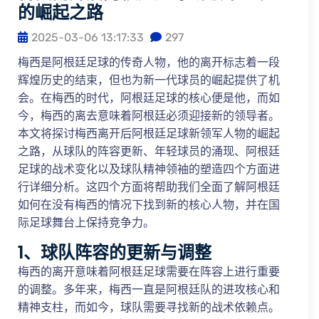
的崛起之路
2025-03-06 13:17:33
297
梅西是阿根廷足球的传奇人物，他的离开标志着一段
辉煌历史的结束，但也为新一代球员的崛起提供了机
会。在梅西的时代，阿根廷足球的核心便是他，而如
今，梅西的离去意味着阿根廷必须迎接新的领导者。
本文将探讨梅西离开后阿根廷足球新领军人物的崛起
之路，从球队的阵容更新、年轻球员的涌现、阿根廷
足球的战术变化以及球队精神领袖的塑造四个方面进
行详细分析。这四个方面将帮助我们全面了解阿根廷
如何在没有梅西的情况下找到新的核心人物，并在国
际足球舞台上保持竞争力。
1、球队阵容的更新与调整
梅西的离开意味着阿根廷足球需要在阵容上进行重要
的调整。多年来，梅西一直是阿根廷队的进攻核心和
精神支柱，而如今，球队需要寻找新的战术依赖点。