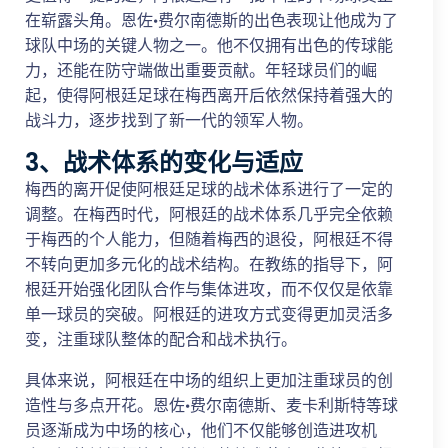
在崭露头角。恩佐·费尔南德斯的出色表现让他成为了
球队中场的关键人物之一。他不仅拥有出色的传球能
力，还能在防守端做出重要贡献。年轻球员们的崛
起，使得阿根廷足球在梅西离开后依然保持着强大的
战斗力，逐步找到了新一代的领军人物。
3、战术体系的变化与适应
梅西的离开促使阿根廷足球的战术体系进行了一定的
调整。在梅西时代，阿根廷的战术体系几乎完全依赖
于梅西的个人能力，但随着梅西的退役，阿根廷不得
不转向更加多元化的战术结构。在教练的指导下，阿
根廷开始强化团队合作与集体进攻，而不仅仅是依靠
单一球员的突破。阿根廷的进攻方式变得更加灵活多
变，注重球队整体的配合和战术执行。
具体来说，阿根廷在中场的组织上更加注重球员的创
造性与多点开花。恩佐·费尔南德斯、麦卡利斯特等球
员逐渐成为中场的核心，他们不仅能够创造进攻机