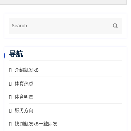
导航
介绍凯发k8
体育热点
体育明星
服务方向
找到凯发k8一触即发