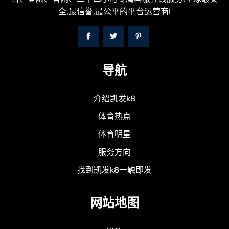
全,最信誉,最公平的平台运营商!
导航
介绍凯发k8
体育热点
体育明星
服务方向
找到凯发k8一触即发
网站地图