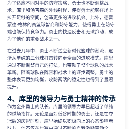
为了适应不同对手的防守策略，勇士也不断调整战
术。库里和汤普森的外线射程，使得勇士能够在场上
拉开足够的空间，创造更多的进攻机会。此外，德雷
蒙德·格林的高篮球智商和防守能力，使得勇士在防守
端也能保持竞争力。勇士的快速反击和无球跑动，成
为了他们的重要战术之一。
在过去几年中，勇士不断适应新时代篮球的潮流，逐
渐从单纯的三分球打击转向更全面的进攻模式。库里
通过不断调整自己的打法，也带动了整个球队的战术
革新。随着球队在阵容和战术上的逐步调整，勇士的
整体表现更加均衡，攻防两端的稳定性也得到了显著
提升。
4、库里的领导力与勇士精神的传承
作为金州勇士的队长，库里的领导力早已超越了单纯
的球场指挥。无论是面对低谷时期的勇士，还是在夺
冠后的庆祝时刻，库里始终以积极向上的心态影响着
队友。他不仅在比赛中通过不断的自我激励带动全