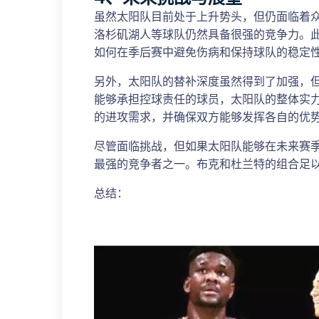
虽然太阳队目前处于上升势头，但仍面临着
洛杉矶湖人等球队仍然具备很强的竞争力。
如何在季后赛中避免伤病和保持球队的稳定
另外，太阳队的替补深度虽然得到了加强，
能够承担控球责任的球员，太阳队的整体实
的进攻需求，并确保双方能够发挥各自的优
尽管面临挑战，但如果太阳队能够在未来赛
最强的竞争者之一。布克和杜兰特的组合足
总结：