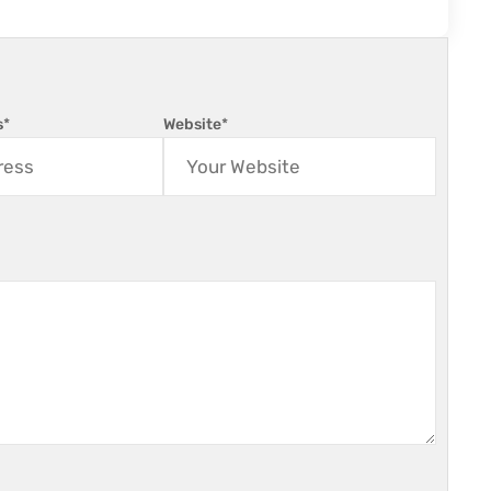
s
*
Website
*