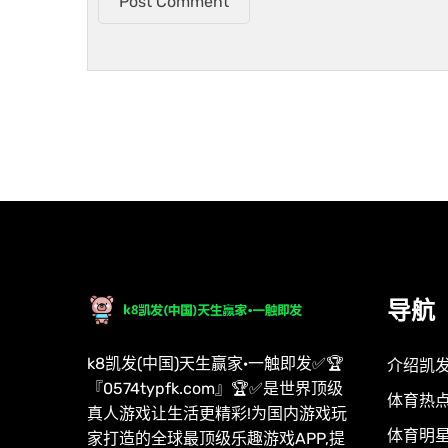
Post Comment
导航
k8凯发(中国)天生赢家·一触即发✅🏆
介绍凯发
『0574typfk.com』🏆✅是世界顶级
体育热
真人游戏让生活更精彩!为国内游戏玩
体育明
家打造的全球最顶级乐趣游戏APP,提