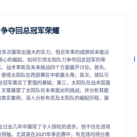
力争夺回总冠军荣耀
曾多次展现出强大的实力，但近年来的成绩却未能达
核心的崛起，如何引领太阳队力争夺回总冠军的荣
化、战术革新及未来挑战四个方面展开讨论。首先，
，使得太阳队在西部赛区中崭露头角；其次，球队引
总冠军奠定了更强的基础；第三，太阳队在战术层面
，文章展望了太阳队在未来面对的挑战，并分析其能
和真实案例，深入分析布克及太阳队的崛起历程，展
在过去几年中展现了令人惊叹的进步。他不仅在进攻
领袖。尤其是在2021年季后赛中，布克场均得分高