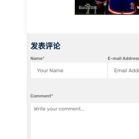
发表评论
Name
*
E-mail Addres
Comment
*