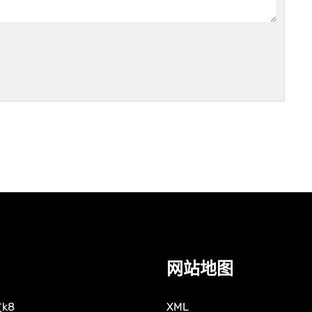
网站地图
k8
XML