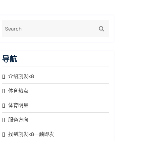
导航
介绍凯发k8
体育热点
体育明星
服务方向
找到凯发k8一触即发