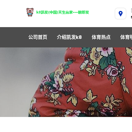
公司首页
介绍凯发k8
体育热点
体育