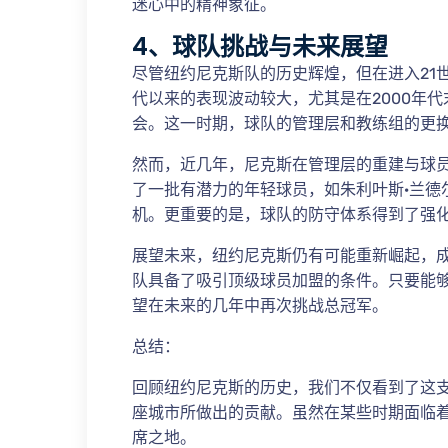
迷心中的精神象征。
4、球队挑战与未来展望
尽管纽约尼克斯队的历史辉煌，但在进入21
代以来的表现波动较大，尤其是在2000年
会。这一时期，球队的管理层和教练组的更
然而，近几年，尼克斯在管理层的重建与球
了一批有潜力的年轻球员，如朱利叶斯·兰德
机。更重要的是，球队的防守体系得到了强
展望未来，纽约尼克斯仍有可能重新崛起，成
队具备了吸引顶级球员加盟的条件。只要能
望在未来的几年中再次挑战总冠军。
总结：
回顾纽约尼克斯的历史，我们不仅看到了这
座城市所做出的贡献。虽然在某些时期面临
席之地。