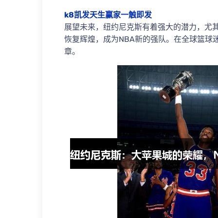
k8凯发天生赢家一触即发
展望未来，纽约尼克斯有着强大的潜力，尤
恢复辉煌，成为NBA新的强队。在全球篮球
章。