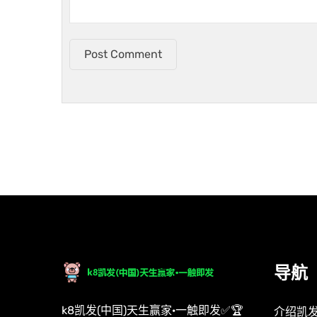
Post Comment
导航
k8凯发(中国)天生赢家·一触即发✅🏆
介绍凯发