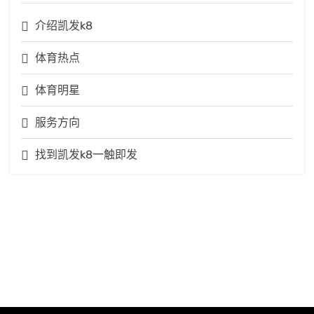
介绍凯发k8
体育热点
体育明星
服务方向
找到凯发k8一触即发