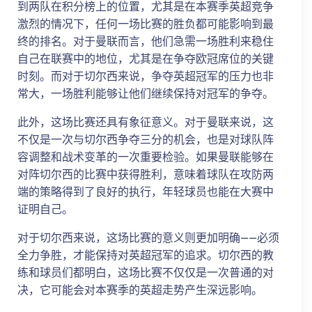
到两队在积分榜上的位置，尤其是在本赛季英超竞争
激烈的情况下，任何一场比赛的胜负都可能影响到最
终的排名。对于曼联而言，他们急需一场胜利来稳住
自己在联赛中的地位，尤其是在争夺欧冠席位的关键
时刻。而对于切尔西来说，争夺英超冠军的压力也非
常大，一场胜利能够让他们继续保持对冠军的争夺。
此外，这场比赛还具有象征意义。对于曼联来说，这
不仅是一次与切尔西争夺三分的机会，也是对球队阵
容调整和战术变革的一次重要检验。如果曼联能够在
对阵切尔西的比赛中获得胜利，意味着球队在攻防两
端的策略得到了良好的执行，年轻球员也能在大赛中
证明自己。
对于切尔西来说，这场比赛的意义则更加明确——必须
全力争胜，才能保持对英超冠军的追求。切尔西的教
练和球员们都明白，这场比赛不仅仅是一次普通的对
决，它可能会对本赛季的英超走势产生深远影响。