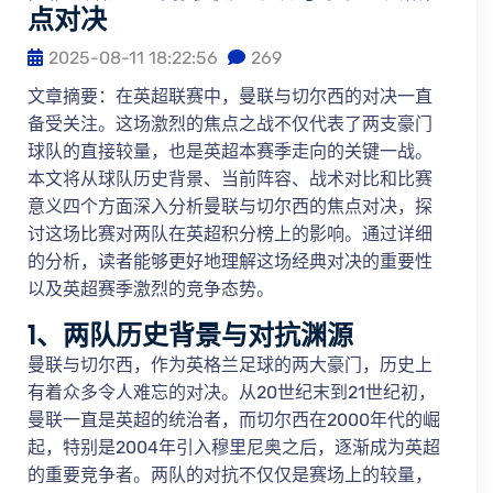
点对决
2025-08-11 18:22:56
269
文章摘要：在英超联赛中，曼联与切尔西的对决一直
备受关注。这场激烈的焦点之战不仅代表了两支豪门
球队的直接较量，也是英超本赛季走向的关键一战。
本文将从球队历史背景、当前阵容、战术对比和比赛
意义四个方面深入分析曼联与切尔西的焦点对决，探
讨这场比赛对两队在英超积分榜上的影响。通过详细
的分析，读者能够更好地理解这场经典对决的重要性
以及英超赛季激烈的竞争态势。
1、两队历史背景与对抗渊源
曼联与切尔西，作为英格兰足球的两大豪门，历史上
有着众多令人难忘的对决。从20世纪末到21世纪初，
曼联一直是英超的统治者，而切尔西在2000年代的崛
起，特别是2004年引入穆里尼奥之后，逐渐成为英超
的重要竞争者。两队的对抗不仅仅是赛场上的较量，