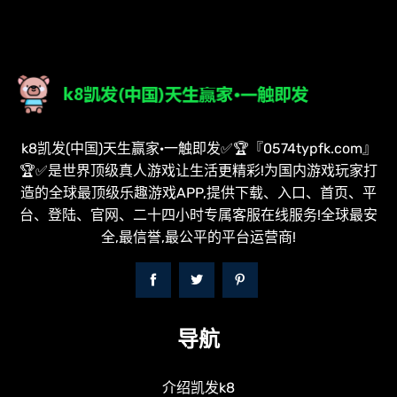
k8凯发(中国)天生赢家·一触即发✅🏆『0574typfk.com』
🏆✅是世界顶级真人游戏让生活更精彩!为国内游戏玩家打
造的全球最顶级乐趣游戏APP,提供下载、入口、首页、平
台、登陆、官网、二十四小时专属客服在线服务!全球最安
全,最信誉,最公平的平台运营商!
导航
介绍凯发k8