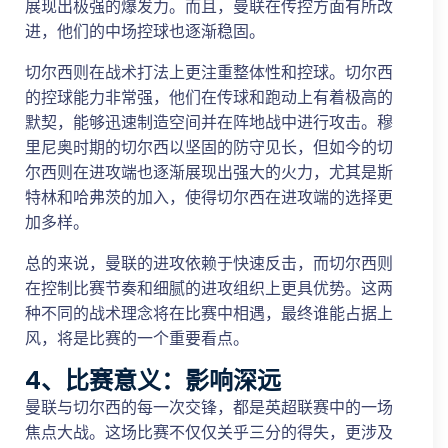
展现出极强的爆发力。而且，曼联在传控方面有所改
进，他们的中场控球也逐渐稳固。
切尔西则在战术打法上更注重整体性和控球。切尔西
的控球能力非常强，他们在传球和跑动上有着极高的
默契，能够迅速制造空间并在阵地战中进行攻击。穆
里尼奥时期的切尔西以坚固的防守见长，但如今的切
尔西则在进攻端也逐渐展现出强大的火力，尤其是斯
特林和哈弗茨的加入，使得切尔西在进攻端的选择更
加多样。
总的来说，曼联的进攻依赖于快速反击，而切尔西则
在控制比赛节奏和细腻的进攻组织上更具优势。这两
种不同的战术理念将在比赛中相遇，最终谁能占据上
风，将是比赛的一个重要看点。
4、比赛意义：影响深远
曼联与切尔西的每一次交锋，都是英超联赛中的一场
焦点大战。这场比赛不仅仅关乎三分的得失，更涉及