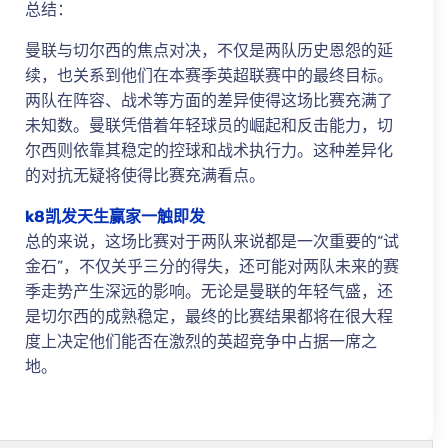
总结：
曼联与切尔西的焦点对决，不仅是两队历史恩怨的延
续，也关系到他们在本赛季英超联赛中的最终目标。
两队在阵容、战术等方面的差异使得这场比赛充满了
未知数。曼联凭借着年轻球员的崛起和反击能力，切
尔西则依靠其稳定的控球和战术执行力。这种差异化
的对抗无疑将使得比赛充满看点。
k8凯发天生赢家一触即发
总的来说，这场比赛对于两队来说都是一次重要的“试
金石”，不仅关乎三分的得失，还可能对两队未来的赛
季走势产生深远的影响。无论是曼联的年轻气盛，还
是切尔西的成熟稳定，最终的比赛结果都将在很大程
度上决定他们能否在激烈的英超竞争中占据一席之
地。