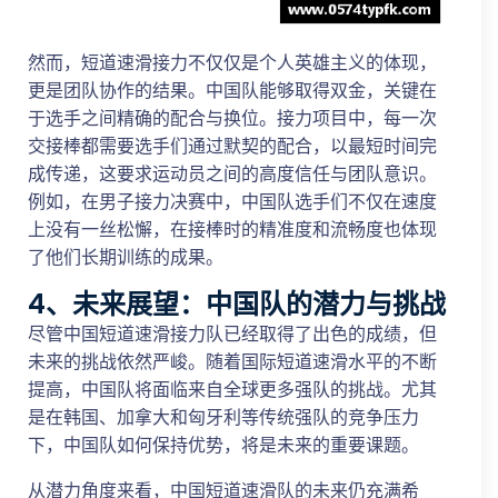
然而，短道速滑接力不仅仅是个人英雄主义的体现，
更是团队协作的结果。中国队能够取得双金，关键在
于选手之间精确的配合与换位。接力项目中，每一次
交接棒都需要选手们通过默契的配合，以最短时间完
成传递，这要求运动员之间的高度信任与团队意识。
例如，在男子接力决赛中，中国队选手们不仅在速度
上没有一丝松懈，在接棒时的精准度和流畅度也体现
了他们长期训练的成果。
4、未来展望：中国队的潜力与挑战
尽管中国短道速滑接力队已经取得了出色的成绩，但
未来的挑战依然严峻。随着国际短道速滑水平的不断
提高，中国队将面临来自全球更多强队的挑战。尤其
是在韩国、加拿大和匈牙利等传统强队的竞争压力
下，中国队如何保持优势，将是未来的重要课题。
从潜力角度来看，中国短道速滑队的未来仍充满希