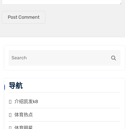
Post Comment
导航
介绍凯发k8
体育热点
体育明星