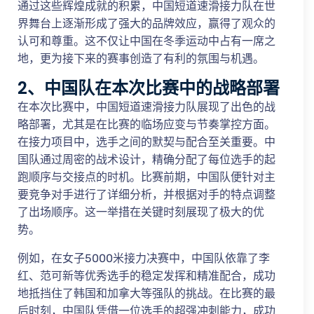
通过这些辉煌成就的积累，中国短道速滑接力队在世
界舞台上逐渐形成了强大的品牌效应，赢得了观众的
认可和尊重。这不仅让中国在冬季运动中占有一席之
地，更为接下来的赛事创造了有利的氛围与机遇。
2、中国队在本次比赛中的战略部署
在本次比赛中，中国短道速滑接力队展现了出色的战
略部署，尤其是在比赛的临场应变与节奏掌控方面。
在接力项目中，选手之间的默契与配合至关重要。中
国队通过周密的战术设计，精确分配了每位选手的起
跑顺序与交接点的时机。比赛前期，中国队便针对主
要竞争对手进行了详细分析，并根据对手的特点调整
了出场顺序。这一举措在关键时刻展现了极大的优
势。
例如，在女子5000米接力决赛中，中国队依靠了李
红、范可新等优秀选手的稳定发挥和精准配合，成功
地抵挡住了韩国和加拿大等强队的挑战。在比赛的最
后时刻，中国队凭借一位选手的超强冲刺能力，成功